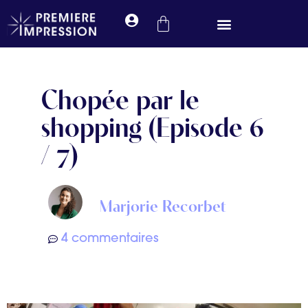
Prendre rendez-vous
Chopée par le
shopping (Episode 6
/ 7)
Marjorie Recorbet
4 commentaires