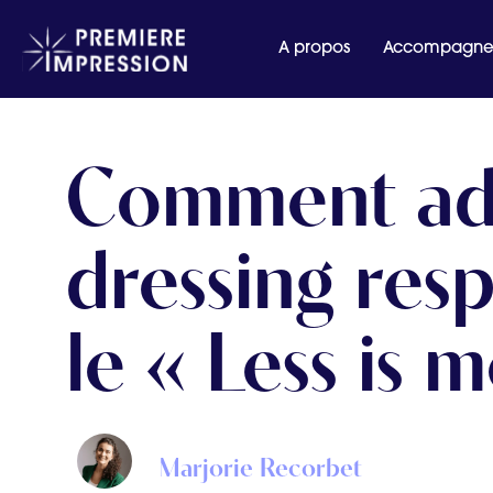
A propos
Accompagne
Comment ad
dressing res
le « Less is 
Marjorie Recorbet