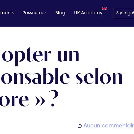
ments
Ressources
Blog
UK Academy
Styling
opter un
ponsable selon
more » ?
Aucun commentai