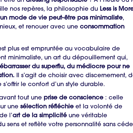
t être un
dressing responsable
? À l’heure où 
lle nos repères, la philosophie du
Less is Mor
un mode de vie peut-être pas minimaliste
,
mieux, et renouer avec une
consommation
est plus est empruntée au vocabulaire de
nt minimaliste, un art du dépouillement qui,
ébarrasser du superflu, du médiocre pour ne
tion.
Il s’agit de choisir avec discernement, 
e s’offrir le confort d’un style durable.
t avant tout une
prise de conscience
: celle
sur une
sélection réfléchie
et la volonté de
 de l’
art de la simplicité
une véritable
 sens et reflète votre personnalité sans céde