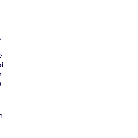
,
e
i
r
à
n