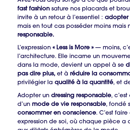
Avez-vous déjà songé à ce que pourrai
fast fashion
sature nos placards et broui
invite à un retour à l’essentiel :
adopter 
mais en tout cas posséder moins mais 
responsable.
L’expression
« Less is More »
— moins, c’
l’architecture. Elle incarne un mouveme
dans la mode, devient un appel à se
d
pas dire plus,
et à
réduire la consomma
privilégier la
qualité à la quantité
, et d
Adopter un
dressing responsable
, c’es
d’un
mode de vie responsable
, fondé 
consommer en conscience
. C’est faire
expression de soi, où chaque pièce a du