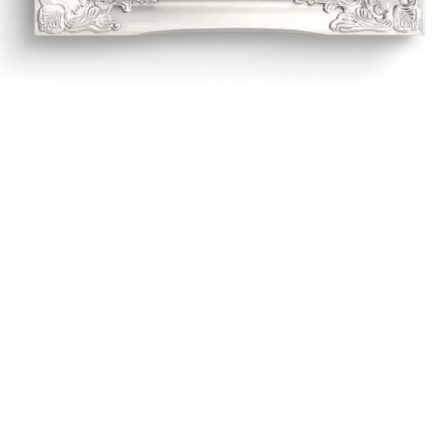
0
 ans
d’expérience
+
0
K
de livres vendus
+
0
K
Abonnés sur les Réseaux Sociaux