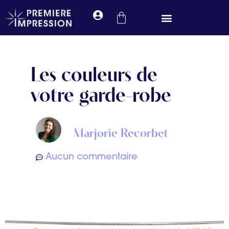
Prendre rendez-vous
Les couleurs de
votre garde-robe
Marjorie Recorbet
Aucun commentaire