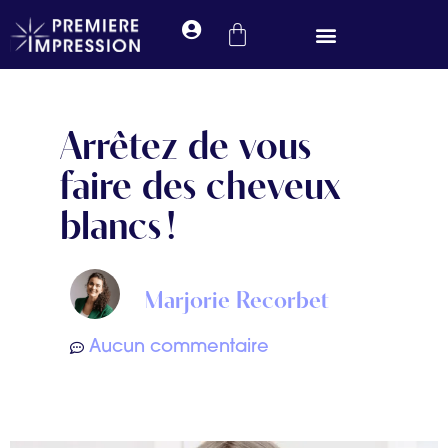
Prendre rendez-vous
Arrêtez de vous
faire des cheveux
blancs !
Marjorie Recorbet
Aucun commentaire