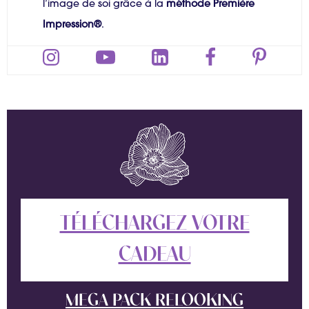
l’image de soi grâce à la
méthode Première
Impression®
.
TÉLÉCHARGEZ VOTRE
CADEAU
MEGA PACK RELOOKING