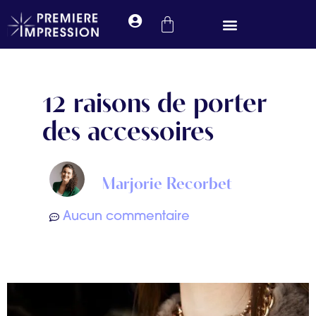
Prendre rendez-vous
12 raisons de porter
des accessoires
Marjorie Recorbet
Aucun commentaire