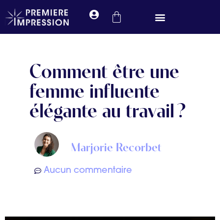
Prendre rendez-vous
Comment être une
femme influente
élégante au travail ?
Marjorie Recorbet
Aucun commentaire