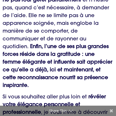
ne pas tout gérer parfaitement
et n’hésite
pas, quand c’est nécessaire, à demander
de l’aide. Elle ne se limite pas à une
apparence soignée, mais englobe la
manière de se comporter, de
communiquer et de rayonner au
quotidien.
Enfin, l’une de ses plus grandes
forces réside dans la gratitude : une
femme élégante et influente sait apprécier
ce qu’elle a déjà, ici et maintenant, et
cette reconnaissance nourrit sa présence
inspirante.
Si vous souhaitez aller plus loin et
révéler
votre élégance personnelle et
Share This
professionnelle
, je vous invite à découvrir