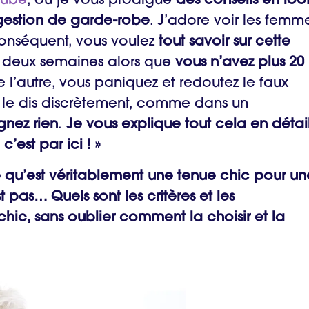
Tube
, où je vous prodigue
des conseils en loo
 gestion de garde-robe
. J’adore voir les femm
 conséquent, vous voulez
tout savoir sur cette
 deux semaines alors que
vous n’avez plus 20
e l’autre, vous paniquez et redoutez le faux
s le dis discrètement, comme dans un
gnez rien
.
Je vous explique tout cela en détai
 c’est par ici ! »
e qu’est véritablement une tenue chic pour un
 pas… Quels sont les critères et les
ic, sans oublier comment la choisir et la