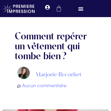
Prendre rendez-vous
Comment repérer
un vêtement qui
tombe bien ?
Marjorie Recorbet
Aucun commentaire