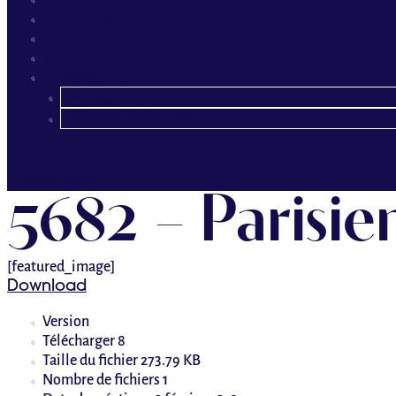
A propos
Accompagnements
Ressources
Blog
UK Academy
Styling Academy
Prendre rendez-vous
£
0.00
0
Panier
5682 – Parisie
[featured_image]
Download
Version
Télécharger
8
Taille du fichier
273.79 KB
Nombre de fichiers
1