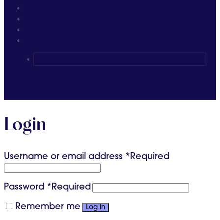
Accompagnements
Ressources
Blog
UK Academy
La Styling Academy
£
0.00
0
Cart
Login
Username or email address
*
Required
Password
*
Required
Remember me
Log in